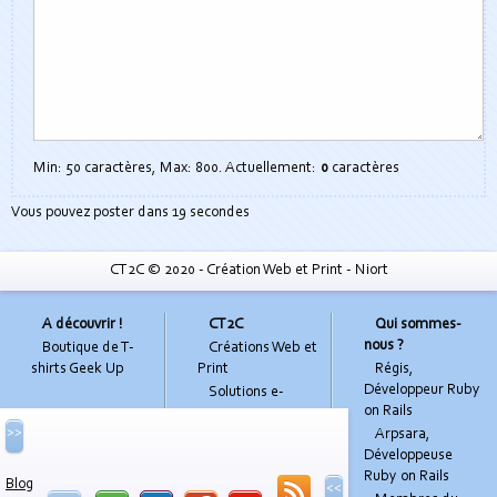
Min: 50 caractères, Max: 800. Actuellement:
0
caractères
Auto
Vous pouvez poster dans
19
secondes
check
CT2C © 2020 - Création Web et Print - Niort
ne pas remplir
A découvrir !
CT2C
Qui sommes-
nous ?
Boutique de T-
Créations Web et
shirts Geek Up
Print
Régis,
Développeur Ruby
Solutions e-
on Rails
commerce
>>
Arpsara,
Mentions
Développeuse
légales
Ruby on Rails
Blog
<<