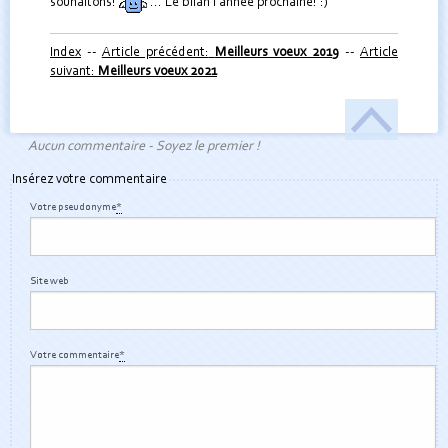
souhaitons!
... Le bilan l'année prochaine! :)
Index
--
Article précédent:
Meilleurs voeux 2019
--
Article
suivant:
Meilleurs voeux 2021
Aucun commentaire - Soyez le premier !
Insérez votre commentaire
Votre pseudonyme
*
Site web
Votre commentaire
*