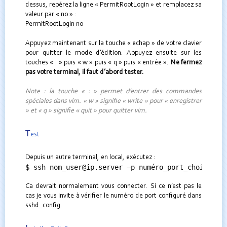
dessus, repérez la ligne « PermitRootLogin » et remplacez sa
valeur par « no » :
PermitRootLogin no
Appuyez maintenant sur la touche « echap » de votre clavier
pour quitter le mode d’édition. Appuyez ensuite sur les
touches « : » puis « w » puis « q » puis « entrée ».
Ne fermez
pas votre terminal, il faut d’abord tester.
Note : la touche « : » permet d’entrer des commandes
spéciales dans vim. « w » signifie « write » pour « enregistrer
» et « q » signifie « quit » pour quitter vim.
T
est
Depuis un autre terminal, en local, exécutez :
$ ssh nom_user@ip.server –p numéro_port_choisi
Ca devrait normalement vous connecter. Si ce n’est pas le
cas je vous invite à vérifier le numéro de port configuré dans
sshd_config.