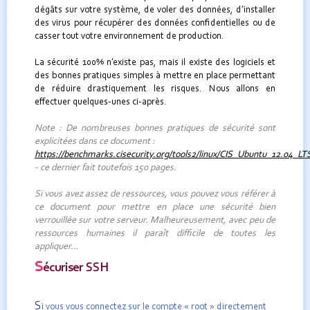
dégâts sur votre système, de voler des données, d’installer
des virus pour récupérer des données confidentielles ou de
casser tout votre environnement de production.
La sécurité 100% n’existe pas, mais il existe des logiciels et
des bonnes pratiques simples à mettre en place permettant
de réduire drastiquement les risques. Nous allons en
effectuer quelques-unes ci-après.
Note : De nombreuses bonnes pratiques de sécurité sont
explicitées dans ce document :
https://benchmarks.cisecurity.org/tools2/linux/CIS_Ubuntu_12.04_L
- ce dernier fait toutefois 150 pages.
Si vous avez assez de ressources, vous pouvez vous référer à
ce document pour mettre en place une sécurité bien
verrouillée sur votre serveur. Malheureusement, avec peu de
ressources humaines il paraît difficile de toutes les
appliquer…
S
écuriser SSH
S
i vous vous connectez sur le compte « root » directement