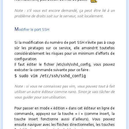
Note : s’il vous est encore demandé, ça peut être lié à un
problème de droits soit sur le serveur, soit localement.
M
odifier le port SSH
Si la modification du numéro de port SSH n’évite pas à coup
sûr les piratages sur ce service, elle amoindrit toutefois
considérablement les risques pour un minimum d’efforts de
configuration.
Il faut éditer le fichier /etc/ssh/sshd_config, vous pouvez
exécuter la commande suivante pour ce faire :
$ sudo vim /etc/ssh/sshd_config
Note : si vous ne connaissez pas vim, vous pouvez tout à fait
utiliser un autre éditeur comme nano. Sinon je vais tâcher de
vous guider pour son utilisation.
Pour passer en mode « édition » dans cet éditeur en ligne de
commande, appuyez sur la touche « i » (comme insert, la
touche insert fonctionne aussi d’ailleurs). Vous pouvez
ensuite naviguer avec les flèches directionnelles, les touches