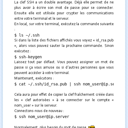
La clef SSH a un double avantage. Déjà elle permet de ne
plus avoir à écrire son mot de passe pour se connecter.
Ensuite elle est utilisée pour crypter les communications
entre votre terminal et le serveur.
En local, sur votre terminal, exécutez la commande suivante
:
$ ls ~/.ssh
Si dans la liste des fichiers affichés vous voyez « id_rsa.pub
», alors vous pouvez sauter la prochaine commande. Sinon
exécutez :
$ ssh-keygen
Laissez tout par défaut. Vous pouvez assigner un mot de
passe si ça vous amuse ou si d’autres personnes que vous
peuvent accéder à votre terminal.
Maintenant, exécutons :
$ cat ~/.ssh/id_rsa.pub | ssh nom_user@ip.server 
Cela aura pour effet de copier la clef fraîchement créée dans
les « clef autorisées » à se connecter sur le compte «
nom_user » sur le serveur.
Connectons-nous de nouveau :
$ ssh nom_user@ip.server
Normalement, plus besoin du mot de passe.