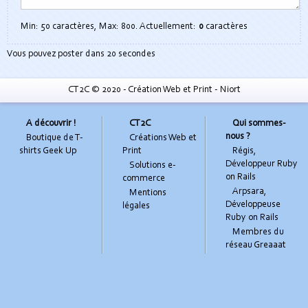
Min: 50 caractères, Max: 800. Actuellement:
0
caractères
Auto
Vous pouvez poster dans
20
secondes
check
CT2C © 2020 - Création Web et Print - Niort
ne pas remplir
A découvrir !
CT2C
Qui sommes-
nous ?
Boutique de T-
Créations Web et
shirts Geek Up
Print
Régis,
Développeur Ruby
Solutions e-
on Rails
commerce
Arpsara,
Mentions
Développeuse
légales
Ruby on Rails
Membres du
réseau Greaaat