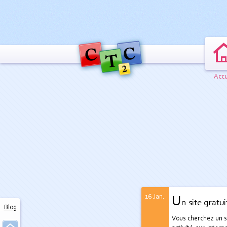
Accu
16 Jan.
U
n site gratui
Blog
Vous cherchez un s