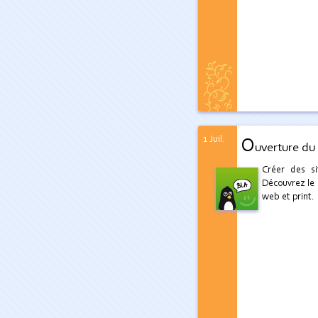
1 Juil.
O
uverture du 
Créer des si
Découvrez le 
web et print.