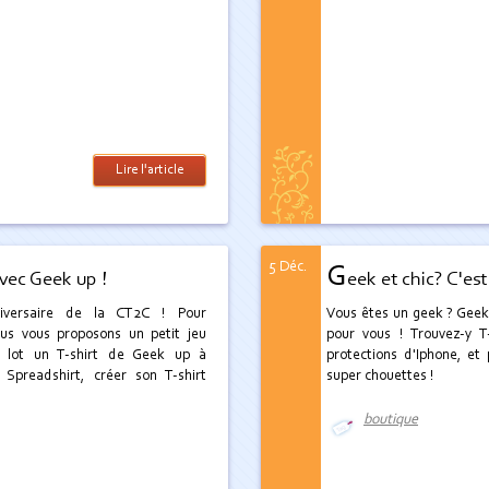
Lire l'article
5 Déc.
G
vec Geek up !
eek et chic? C'est
iversaire de la CT2C ! Pour
Vous êtes un geek ? Geek
ous vous proposons un petit jeu
pour vous ! Trouvez-y T
lot un T-shirt de Geek up à
protections d'Iphone, et 
 Spreadshirt, créer son T-shirt
super chouettes !
boutique