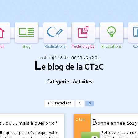
eil
Blog
Réalisations
Technologies
Prestations
Co
-
L
e blog de la CT2C
Catégorie : Activites
← Précédent
1
2
1 Jan.
B
t., oui... mais à quel prix ?
onne année 2013 
ite gratuit pour développer votre
Retrouvez les vœux 