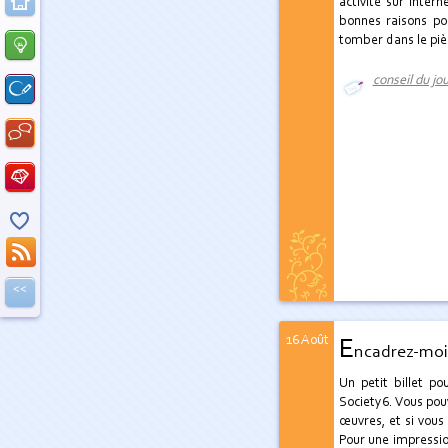
activité sur Inter
bonnes raisons po
tomber dans le piè
conseil du jo
<<
16 Août
E
ncadrez-moi
Un petit billet p
Society6. Vous pou
œuvres, et si vous 
Pour une impressio