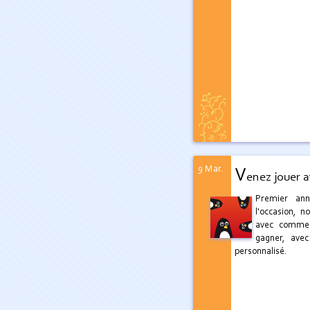
9 Mar.
V
enez jouer a
Premier ann
l'occasion, n
avec comme 
gagner, avec
personnalisé.