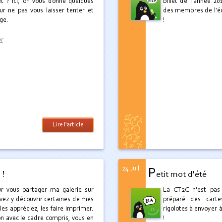
net ? Ici, on vous donne quelques
billet de l'année 20
ur ne pas vous laisser tenter et
des membres de l'équ
ge.
!
ur
Lire l'article
24 Juil.
P
 !
etit mot d'été
our vous partager ma galerie sur
La CT2C n'est pas
vez y découvrir certaines de mes
préparé des cartes
les appréciez, les faire imprimer.
rigolotes à envoyer 
n avec le cadre compris, vous en
!